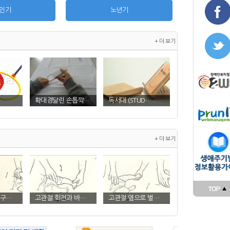
인기
노년기
+ 더 보기
확대경달린 손톱깍…
독서대 (STUD…
+ 더 보기
 구…
고관절 회전과 바…
고관절 옆으로 벌…