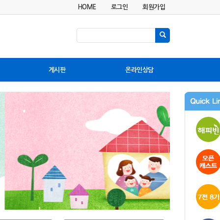
HOME
로그인
회원가입
게시판
온라인상담
공지사항
상담실
소식지7전8기
자유게시판