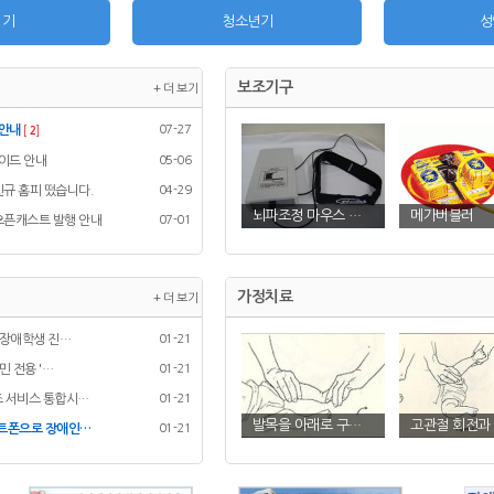
령기
청소년기
성
보조기구
+ 더 보기
 안내
07-27
[
2
]
이드 안내
05-06
규 홈피 떴습니다.
04-29
뇌파조정 마우스 …
메가버블러
픈캐스트 발행 안내
07-01
가정치료
+ 더 보기
 장애학생 진…
01-21
민 전용 '…
01-21
조 서비스 통합시…
01-21
발목을 아래로 구…
고관절 회전과
마트폰으로 장애인…
01-21