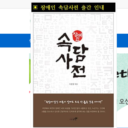
센터소개
뇌성마비란?
인사말
뇌성마비란?
정관
뇌성마비FAQ
조직
뇌성마비일반
이용안내
생애주기별의료적관리
사업안내
후원안내