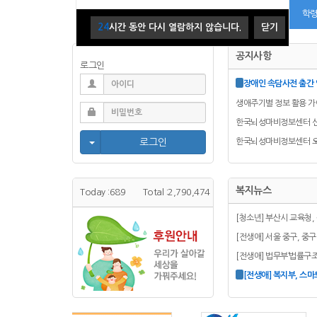
영유아기
학
24
시간 동안 다시 열람하지 않습니다.
닫기
공지사항
로그인
장애인 속담사전 출간
생애주기별 정보 활용 가
한국뇌성마비정보센터 신
Toggle Dropdown
로그인
한국뇌성마비정보센터 오
복지뉴스
Today :
689
Total :
2,790,474
[청소년] 부산시 교육청,
[전생애] 서울 중구, 중구
[전생애] 법무부‘법률구
[전생애] 복지부, 스