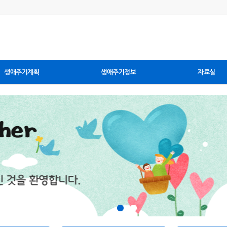
생애주기계획
생애주기정보
자료실
생애주기와복지
영유아기
복지뉴스
평생계획수립
학령기
가정치료
평생계획수립방법
청소년기
보조기구
평생계획 수립 시
성인기
연구자료
고려사항
노년기
관련기관
재활서비스
전생애
운영자룸
자립생활서비스